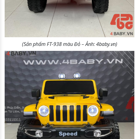
(Sản phẩm FT-938 màu Đỏ – Ảnh: 4baby.vn)