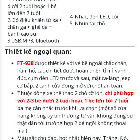
dưới 2 tuổi hoặc 1 bé
lớn đến 7 tuổi
4. Nhạc, đèn LED, còi
2. Có điều khiển từ xa +
5. Nhún tại chỗ
chân ga + ghế da +
bánh cao su
3.USB,MP3, bluetooth
Thiết kế ngoại quan:
FT-938
được thiết kế với vẻ bề ngoài chắc chắn,
hầm hố, các chi tiết được hoàn thiện tỉ mỉ: vành
đúc, cụm đèn LED trước và sau, mặt ca-lăng Jeep
cơ bắp, 2 cánh cửa đóng mở với chốt an toàn.
Thuộc dòng xe thể thao 2 chỗ cỡ lớn,
chỉ phù hợp
với 2-3 bé dưới 2 tuổi hoặc 1 bé lớn tới 7 tuổi
,
ba mẹ cân nhắc trước khi lựa chọn (một số cửa
hàng không uy tín thường tư vấn không đúng sự
thật dẫn tới trường hợp 2 bé ngồi không thoải
mái)
Màu sắc chủ đạo, hot nhất hiện nay: Trắng, Đỏ,