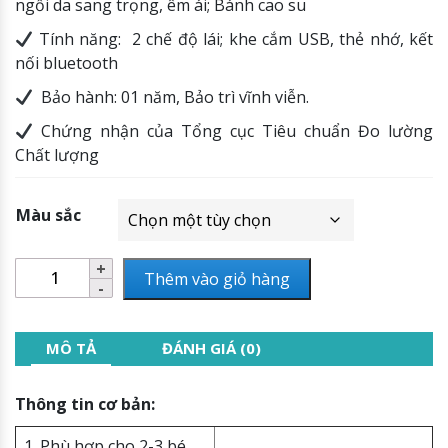
ngồi da sang trọng, êm ái; Bánh cao su
Tính năng: 2 chế độ lái; khe cắm USB, thẻ nhớ, kết
nối bluetooth
Bảo hành: 01 năm, Bảo trì vĩnh viễn.
Chứng nhận của Tổng cục Tiêu chuẩn Đo lường
Chất lượng
Màu sắc
Thêm vào giỏ hàng
MÔ TẢ
ĐÁNH GIÁ (0)
Thông tin cơ bản:
1. Phù hợp cho 2-3 bé