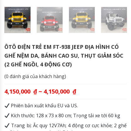
ÔTÔ ĐIỆN TRẺ EM FT-938 JEEP ĐỊA HÌNH CÓ
GHẾ NỆM DA, BÁNH CAO SU, THỤT GIẢM SÓC
(2 GHẾ NGỒI, 4 ĐỘNG CƠ)
(
0
đánh giá của khách hàng)
4,150,000
₫
~
4,150,000
₫
Phiên bản xuất khẩu EU và US.
Kích thước: 128 x 73 x 80 cm; Trọng tải xe tới 60 kg
Trang bị: Ắc quy 12V7Ah; 4 động cơ cực khỏe; 2 ghế