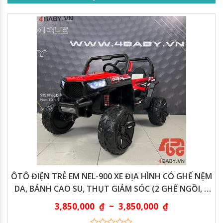
ÔTÔ ĐIỆN TRẺ EM NEL-900 XE ĐỊA HÌNH CÓ GHẾ NỆM
DA, BÁNH CAO SU, THỤT GIẢM SÓC (2 GHẾ NGỒI, 4
ĐỘNG CƠ)
3,850,000
₫
~
3,850,000
₫