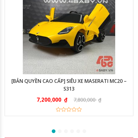
[BẢN QUYỀN CAO CẤP] SIÊU XE MASERATI MC20 –
S313
7,200,000
₫
7,800,000
₫
0
out
of
5