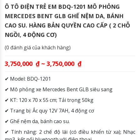
Ô TÔ ĐIỆN TRẺ EM BDQ-1201 MÔ PHỎNG
MERCEDES BENT GLB GHẾ NỆM DA, BÁNH
CAO SU. HÀNG BẢN QUYỀN CAO CẤP ( 2 CHỖ
NGỒI, 4 ĐỘNG CƠ)
(
0
đánh giá của khách hàng)
3,750,000
₫
~
3,750,000
₫
✔ Model: BDQ-1201
✔ Mô phỏng xe Mercedes Bent GLB siêu sang
✔ KT: 120 x 70 x 55 cm; Tải trọng 50kg
✔ Trang bị: Ắc quy 12V 7AH, 4 động cơ
✔ Ghế nệm da, bánh cao su.
✔ Tính năng: 2 chế độ lái (có điều khiển từ xa); Nhạc
mp3, kết nối bluetooth với điện thoại.