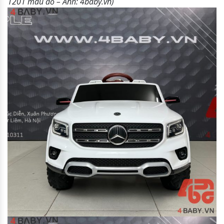
1201 màu đỏ – Ảnh: 4baby.vn)