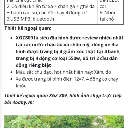
mái che cực chất
đèn LED,
2. Có điều khiển từ xa + chân ga + ghế da
còi
+ bánh cao su, chế độ chạy 4 động cơ
5. Nhún
3.USB,MP3, bluetooth
tại chỗ
Thiết kế ngoại quan:
XGZ809 là siêu địa hình được review nhiều nhất
tại các nước châu âu và châu mỹ, dòng xe địa
hình được trang bị 4 giảm xóc thật tại 4 bánh,
trang bị 4 động cơ loại 550w, bố trí 2 cầu dẫn
động riêng biệt
Màu sắc chủ đạo, hot nhất hiện nay: Xám, đỏ
Xe được trang bị bình điện 12v7, 4 động cơ chạy
khỏe
Thiết kế ngoại quan XGZ-809, hình ảnh chụp trực tiếp
bởi 4baby.vn: