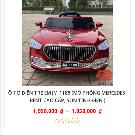
Ô TÔ ĐIỆN TRẺ EM JM-1188 (MÔ PHỎNG MERCEDES-
BENT CAO CẤP, SƠN TĨNH ĐIỆN )
1,950,000
₫
~
1,950,000
₫
0
out