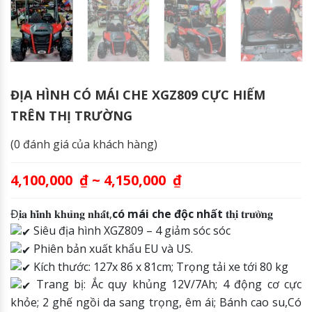
ĐỊA HÌNH CÓ MÁI CHE XGZ809 CỰC HIẾM
TRÊN THỊ TRƯỜNG
(
0
đánh giá của khách hàng)
4,100,000
₫
~
4,150,000
₫
Đ𝐢̣𝐚 𝐡𝐢̀𝐧𝐡 𝐤𝐡𝐮̉𝐧𝐠 𝐧𝐡𝐚̂́𝐭,
có mái che độc nhất
𝐭𝐡𝐢̣ 𝐭𝐫𝐮̛𝐨̛̀𝐧𝐠
Siêu địa hình XGZ809 – 4 giảm sóc sóc
Phiên bản xuất khẩu EU và US.
Kích thước: 127x 86 x 81cm; Trọng tải xe tới 80 kg
Trang bị: Ắc quy khủng 12V/7Ah; 4 động cơ cực
khỏe; 2 ghế ngồi da sang trọng, êm ái; Bánh cao su,Có