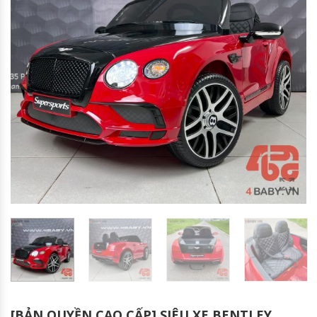
[BẢN QUYỀN CAO CẤP] SIÊU XE BENTLEY