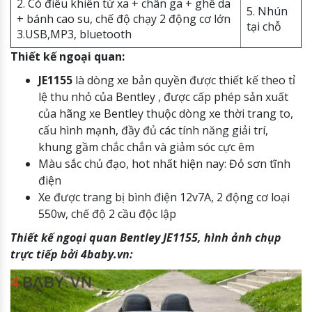
2. Có điều khiển từ xa + chân ga + ghế da
5. Nhún
+ bánh cao su, chế độ chạy 2 động cơ lớn
tại chỗ
3.USB,MP3, bluetooth
Thiết kế ngoại quan:
JE1155
là dòng xe bản quyền được thiết kế theo tỉ
lệ thu nhỏ của Bentley , được cấp phép sản xuất
của hãng xe Bentley thuộc dòng xe thời trang to,
cấu hình mạnh, đầy đủ các tính năng giải trí,
khung gầm chắc chắn và giảm sóc cực êm
Màu sắc chủ đạo, hot nhất hiện nay: Đỏ sơn tĩnh
điện
Xe được trang bị bình điện 12v7A, 2 động cơ loại
550w, chế độ 2 cầu độc lập
Thiết kế ngoại quan Bentley JE1155, hình ảnh chụp
trực tiếp bởi 4baby.vn: