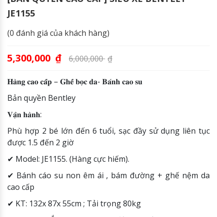
JE1155
(
0
đánh giá của khách hàng)
5,300,000
₫
6,000,000
₫
𝐇𝐚̀𝐧𝐠 𝐜𝐚𝐨 𝐜𝐚̂́𝐩 – 𝐆𝐡𝐞̂́ 𝐛𝐨̣𝐜 𝐝𝐚- 𝐁𝐚́𝐧𝐡 𝐜𝐚𝐨 𝐬𝐮
Bản quyền Bentley
𝐕𝐚̣̂𝐧 𝐡𝐚̀𝐧𝐡:
Phù hợp 2 bé lớn đến 6 tuổi, sạc đầy sử dụng liên tục
được 1.5 đến 2 giờ
✔
Model: JE1155. (Hàng cực hiếm).
✔
Bánh cáo su non êm ái , bám đường + ghế nệm da
cao cấp
✔
KT: 132x 87x 55cm ; Tải trọng 80kg