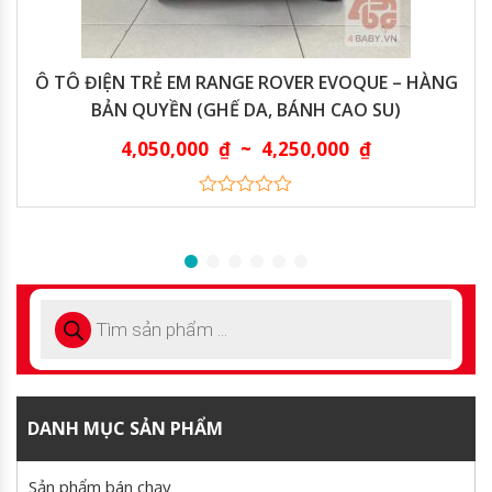
Ô TÔ ĐIỆN TRẺ EM RANGE ROVER EVOQUE – HÀNG
BẢN QUYỀN (GHẾ DA, BÁNH CAO SU)
4,050,000
₫
~
4,250,000
₫
0
out
of
5
DANH MỤC SẢN PHẨM
Sản phẩm bán chạy