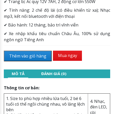
✔
Trang bị: Ắc quy 12V 7AH, 2 động cơ lớn 550W
✔
Tính năng: 2 chế độ lái (có điều khiển từ xa); Nhạc
mp3, kết nối bluetooth với điện thoại
✔
Bảo hành: 12 tháng, bảo trì vĩnh viễn
✔
Xe nhập khẩu tiêu chuẩn Châu Âu, 100% sử dụng
ngôn ngữ Tiếng Anh
Mua ngay
Thêm vào giỏ hàng
MÔ TẢ
ĐÁNH GIÁ (0)
Thông tin cơ bản:
1. Size to phù hợp nhiều lứa tuổi, 2 bé 6
4. Nhạc,
tuổi có thể ngồi chùng nhau, vô lăng lệch
đèn LED,
bên
còi