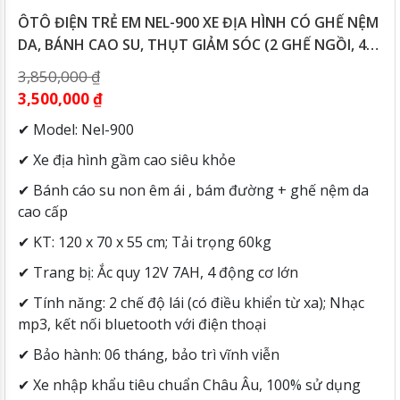
ÔTÔ ĐIỆN TRẺ EM NEL-900 XE ĐỊA HÌNH CÓ GHẾ NỆM
DA, BÁNH CAO SU, THỤT GIẢM SÓC (2 GHẾ NGỒI, 4
ĐỘNG CƠ)
3,850,000
₫
3,500,000
₫
✔ Model: Nel-900
✔ Xe địa hình gầm cao siêu khỏe
✔ Bánh cáo su non êm ái , bám đường + ghế nệm da
cao cấp
✔ KT: 120 x 70 x 55 cm; Tải trọng 60kg
✔ Trang bị: Ắc quy 12V 7AH, 4 động cơ lớn
✔ Tính năng: 2 chế độ lái (có điều khiển từ xa); Nhạc
mp3, kết nối bluetooth với điện thoại
✔ Bảo hành: 06 tháng, bảo trì vĩnh viễn
✔ Xe nhập khẩu tiêu chuẩn Châu Âu, 100% sử dụng