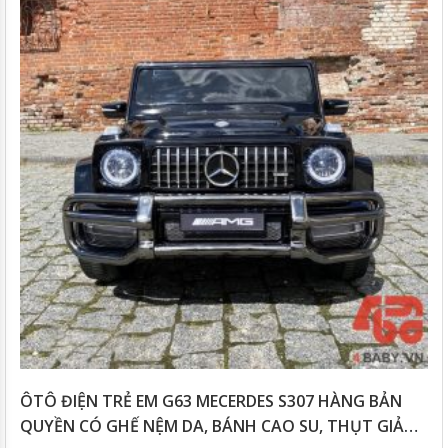
ÔTÔ ĐIỆN TRẺ EM G63 MECERDES S307 HÀNG BẢN
QUYỀN CÓ GHẾ NỆM DA, BÁNH CAO SU, THỤT GIẢM