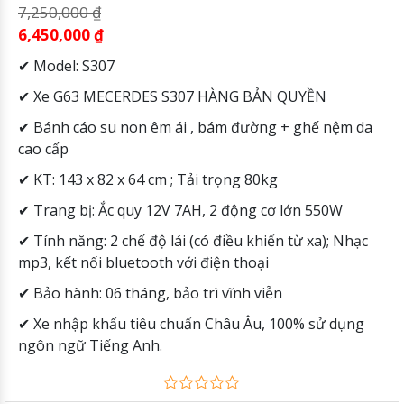
SÓC (2 GHẾ NGỒI, 2 ĐỘNG CƠ 550W)
7,250,000
₫
6,450,000
₫
✔ Model: S307
✔ Xe G63 MECERDES S307 HÀNG BẢN QUYỀN
✔ Bánh cáo su non êm ái , bám đường + ghế nệm da
cao cấp
✔ KT: 143 x 82 x 64 cm ; Tải trọng 80kg
✔ Trang bị: Ắc quy 12V 7AH, 2 động cơ lớn 550W
✔ Tính năng: 2 chế độ lái (có điều khiển từ xa); Nhạc
mp3, kết nối bluetooth với điện thoại
✔ Bảo hành: 06 tháng, bảo trì vĩnh viễn
✔ Xe nhập khẩu tiêu chuẩn Châu Âu, 100% sử dụng
ngôn ngữ Tiếng Anh.
0