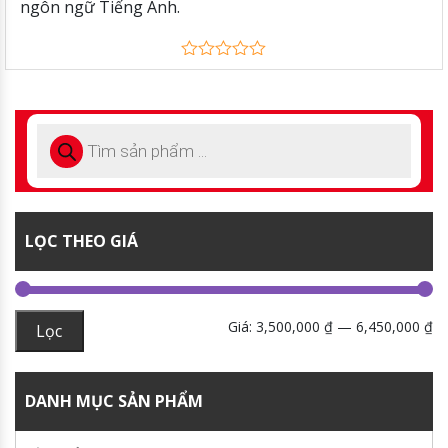
ngôn ngữ Tiếng Anh.
0
out
of
5
LỌC THEO GIÁ
Giá:
3,500,000 ₫
—
6,450,000 ₫
Lọc
DANH MỤC SẢN PHẨM