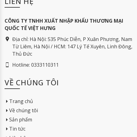
LIÊN HỆ
typesetting
industry
CÔNG TY TNHH XUẤT NHẬP KHẨU THƯƠNG MẠI
QUỐC TẾ VIỆT HƯNG
Địa chỉ:
Hà Nội: 535 Phúc Diễn, P Xuân Phương, Nam
Từ Liêm, Hà Nội / HCM: 147 Lý Tế Xuyên, Linh Đông,
Thủ Đức
Hotline:
0333110311
VỀ CHÚNG TÔI
Trang chủ
Về chúng tôi
Sản phẩm
Tin tức